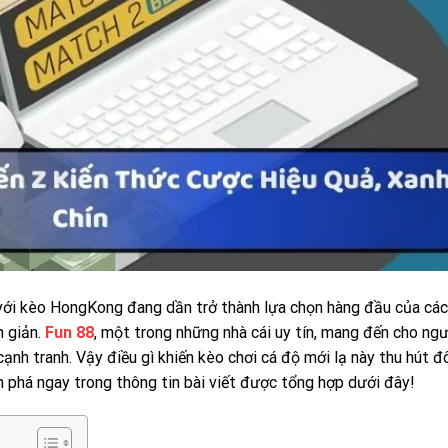
 với kèo HongKong đang dần trở thành lựa chọn hàng đầu của các
n giản.
Fun 88
, một trong những nhà cái uy tín, mang đến cho ngư
 cạnh tranh. Vậy điều gì khiến kèo chơi cá độ mới lạ này thu hút 
 phá ngay trong thông tin bài viết được tổng hợp dưới đây!