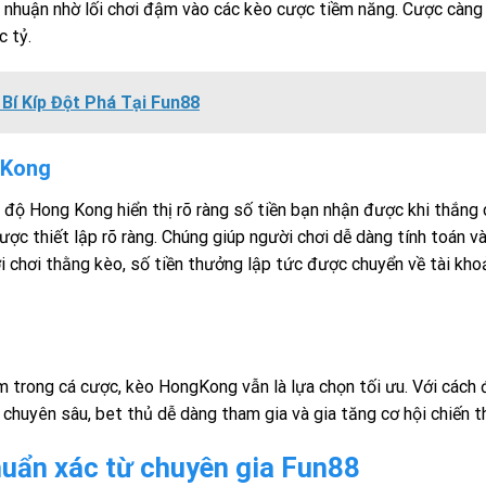
lợi nhuận nhờ lối chơi đậm vào các kèo cược tiềm năng. Cược càng 
c tỷ.
Bí Kíp Đột Phá Tại Fun88
gKong
 độ Hong Kong hiển thị rõ ràng số tiền bạn nhận được khi thắng 
được thiết lập rõ ràng. Chúng giúp người chơi dễ dàng tính toán v
ời chơi thằng kèo, số tiền thưởng lập tức được chuyển về tài kho
m trong cá cược, kèo HongKong vẫn là lựa chọn tối ưu. Với cách 
 chuyên sâu, bet thủ dễ dàng tham gia và gia tăng cơ hội chiến t
uẩn xác từ chuyên gia Fun88