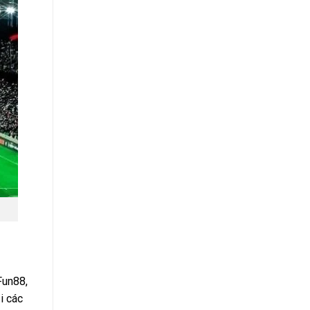
Fun88,
i các