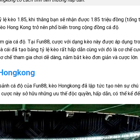
ngkong có cách tính tiền thưởng hấp dẫn.
 lệ kèo 1.85, khi thắng bạn sẽ nhận được 1.85 triệu đồng (tổng t
 kèo Hong Kong trở nên phổ biến trong cộng đồng cá độ.
m gia cá độ. Tại Fun88, cược với dạng kèo này được áp dụng tr
à cái đã tạo bảng tỷ lệ kèo rất hấp dẫn cùng với đó là cơ chế cư
cơ chế tham gia chơi dễ dàng, nắm bắt kèo đơn giản và cược lớn.
o Hongkong
 sảnh cá độ của Fun88, kèo Hongkong đã lập tức tạo nên sự chú
o cược này sở hữu những ưu thế độc quyền, hấp dẫn, có thể kể đế