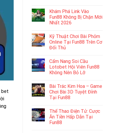
Khám Phá Link Vào
Fun88 Không Bị Chặn Mới
Nhất 2026
Kỹ Thuật Chơi Bài Phỏm
Online Tại Fun88 Trên Cơ
Đối Thủ
Cẩm Nang Soi Cầu
Lotobet Hội Viên Fun88
Không Nên Bỏ Lỡ
Bài Trác Kim Hoa – Game
 bet
Chơi Bài 3D Tuyệt Đỉnh
Tại Fun88
ời
đông
Thể Thao Điện Tử: Cược
Ăn Tiền Hấp Dẫn Tại
Fun88