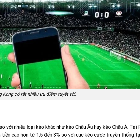
Kong có rất nhiều ưu điểm tuyệt vời.
o với nhiều loại kèo khác như kèo Châu Âu hay kèo Châu Á. Tại 
tiền cao hơn từ 1.5 đến 3% so với các kèo cược truyền thống tạ