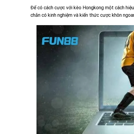
Để có cách cược với kèo Hongkong một cách hiệu q
chắn có kinh nghiệm và kiến thức cược khôn ngoan