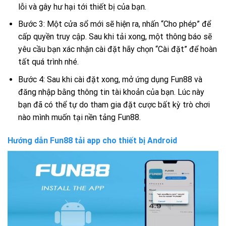
lỗi và gây hư hại tới thiết bị của bạn.
Bước 3: Một cửa sổ mới sẽ hiện ra, nhấn “Cho phép” để
cấp quyền truy cập. Sau khi tải xong, một thông báo sẽ
yêu cầu bạn xác nhận cài đặt hãy chọn “Cài đặt” để hoàn
tất quá trình nhé.
Bước 4: Sau khi cài đặt xong, mở ứng dụng Fun88 và
đăng nhập bằng thông tin tài khoản của bạn. Lúc này
bạn đã có thể tự do tham gia đặt cược bất kỳ trò chơi
nào mình muốn tại nền tảng Fun88.
Hướng dẫn Fun88 tải app cho thiết bị Android