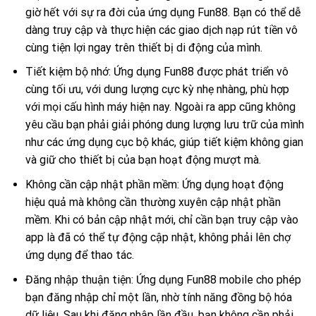
giờ hết với sự ra đời của ứng dụng Fun88. Bạn có thể dễ
dàng truy cập và thực hiện các giao dịch nạp rút tiền vô
cùng tiện lợi ngay trên thiết bị di động của mình.
Tiết kiệm bộ nhớ: Ứng dụng Fun88 được phát triển vô
cùng tối ưu, với dung lượng cực kỳ nhẹ nhàng, phù hợp
với mọi cấu hình máy hiện nay. Ngoài ra app cũng không
yêu cầu bạn phải giải phóng dung lượng lưu trữ của mình
như các ứng dụng cục bộ khác, giúp tiết kiệm không gian
và giữ cho thiết bị của bạn hoạt động mượt mà.
Không cần cập nhật phần mềm: Ứng dụng hoạt động
hiệu quả mà không cần thường xuyên cập nhật phần
mềm. Khi có bản cập nhật mới, chỉ cần bạn truy cập vào
app là đã có thể tự động cập nhật, không phải lên chợ
ứng dụng để thao tác.
Đăng nhập thuận tiện: Ứng dụng Fun88 mobile cho phép
bạn đăng nhập chỉ một lần, nhờ tính năng đồng bộ hóa
dữ liệu. Sau khi đăng nhập lần đầu, bạn không cần phải