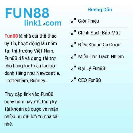
Hướng Dẫn
Giới Thiệu
Chính Sách Bảo Mật
Fun88
là nhà cái thể thao
uy tín, hoạt động lâu năm
Điều Khoản Cá Cược
tại thị trường Việt Nam.
Miễn Trừ Trách Nhiệm
Fun88 đã và đang tài trợ
cho hàng loạt câu lạc bộ
Đại Lý Fun88
danh tiếng như Newcastle,
CEO Fun88
Tottenham, Burnley...
Truy cập link vào Fun88
ngay hôm nay để đăng ký
tài khoản cá cược và nhận
nhiều ưu đãi lớn từ nhà cái
nhé.