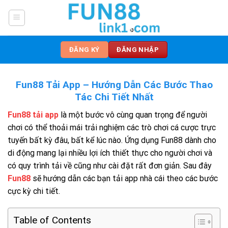
Skip
to
content
ĐĂNG KÝ
ĐĂNG NHẬP
Fun88 Tải App – Hướng Dẫn Các Bước Thao
Tác Chi Tiết Nhất
Fun88 tải app
là một bước vô cùng quan trọng để người
chơi có thể thoải mái trải nghiệm các trò chơi cá cược trực
tuyến bất kỳ đâu, bất kể lúc nào. Ứng dụng Fun88 dành cho
di động mang lại nhiều lợi ích thiết thực cho người chơi và
có quy trình tải về cũng như cài đặt rất đơn giản. Sau đây
Fun88
sẽ hướng dẫn các bạn tải app nhà cái theo các bước
cực kỳ chi tiết.
Table of Contents