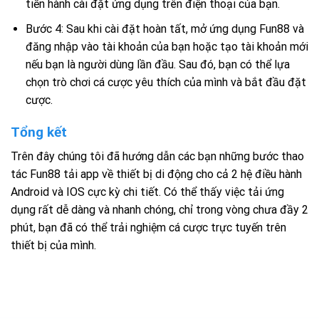
tiến hành cài đặt ứng dụng trên điện thoại của bạn.
Bước 4: Sau khi cài đặt hoàn tất, mở ứng dụng Fun88 và
đăng nhập vào tài khoản của bạn hoặc tạo tài khoản mới
nếu bạn là người dùng lần đầu. Sau đó, bạn có thể lựa
chọn trò chơi cá cược yêu thích của mình và bắt đầu đặt
cược.
Tổng kết
Trên đây chúng tôi đã hướng dẫn các bạn những bước thao
tác Fun88 tải app về thiết bị di động cho cả 2 hệ điều hành
Android và IOS cực kỳ chi tiết. Có thể thấy việc tải ứng
dụng rất dễ dàng và nhanh chóng, chỉ trong vòng chưa đầy 2
phút, bạn đã có thể trải nghiệm cá cược trực tuyến trên
thiết bị của mình.