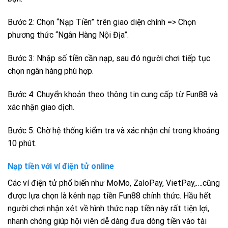
Bước 2: Chọn “Nạp Tiền” trên giao diện chính => Chọn
phương thức “Ngân Hàng Nội Địa”.
Bước 3: Nhập số tiền cần nạp, sau đó người chơi tiếp tục
chọn ngân hàng phù hợp.
Bước 4: Chuyển khoản theo thông tin cung cấp từ Fun88 và
xác nhận giao dịch.
Bước 5: Chờ hệ thống kiểm tra và xác nhận chỉ trong khoảng
10 phút.
Nạp tiền với ví điện tử online
Các ví điện tử phổ biến như MoMo, ZaloPay, VietPay,….cũng
được lựa chọn là kênh nạp tiền Fun88 chính thức. Hầu hết
người chơi nhận xét về hình thức nạp tiền này rất tiện lợi,
nhanh chóng giúp hội viên dễ dàng đưa dòng tiền vào tài