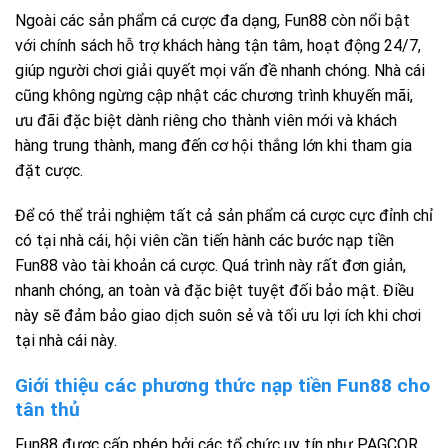
Ngoài các sản phẩm cá cược đa dạng, Fun88 còn nổi bật
với chính sách hỗ trợ khách hàng tận tâm, hoạt động 24/7,
giúp người chơi giải quyết mọi vấn đề nhanh chóng. Nhà cái
cũng không ngừng cập nhật các chương trình khuyến mãi,
ưu đãi đặc biệt dành riêng cho thành viên mới và khách
hàng trung thành, mang đến cơ hội thắng lớn khi tham gia
đặt cược.
Để có thể trải nghiệm tất cả sản phẩm cá cược cực đỉnh chỉ
có tại nhà cái, hội viên cần tiến hành các bước nạp tiền
Fun88 vào tài khoản cá cược. Quá trình này rất đơn giản,
nhanh chóng, an toàn và đặc biệt tuyệt đối bảo mật. Điều
này sẽ đảm bảo giao dịch suôn sẻ và tối ưu lợi ích khi chơi
tại nhà cái này.
Giới thiệu các phương thức nạp tiền Fun88 cho
tân thủ
Fun88 được cấp phép bởi các tổ chức uy tín như PAGCOR,