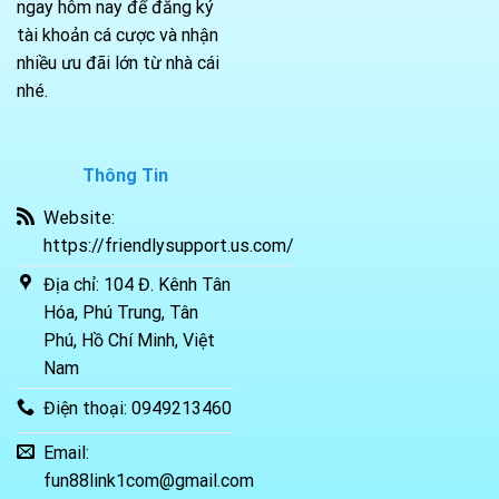
ngay hôm nay để đăng ký
tài khoản cá cược và nhận
nhiều ưu đãi lớn từ nhà cái
nhé.
Thông Tin
Website:
https://friendlysupport.us.com/
Địa chỉ: 104 Đ. Kênh Tân
Hóa, Phú Trung, Tân
Phú, Hồ Chí Minh, Việt
Nam
Điện thoại: 0949213460
Email:
fun88link1com@gmail.com