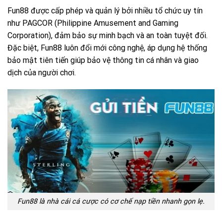
Fun88 được cấp phép và quản lý bởi nhiều tổ chức uy tín
như PAGCOR (Philippine Amusement and Gaming
Corporation), đảm bảo sự minh bạch và an toàn tuyệt đối.
Đặc biệt, Fun88 luôn đổi mới công nghệ, áp dụng hệ thống
bảo mật tiên tiến giúp bảo vệ thông tin cá nhân và giao
dịch của người chơi.
Fun88 là nhà cái cá cược có cơ chế nạp tiền nhanh gọn lẹ.