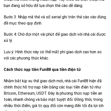
bạn đang sở hữu để lựa chọn thẻ cào dễ dàng.
Bước 3: Nhập mã thẻ và số serial ghi trên thẻ cào vào đúng
đề mục theo quy định.
Bước 4: Chờ đợi một vài phút để giao dịch với nhà cái được
xử lý.
Lưu ý: Hình thức này có thể mất phí giao dịch cao hơn so
với các phương thức khác.
Cách thức nạp tiền Fun88 qua tiền điện tử
Nhằm bắt kịp xu thế giao dịch mới, nhà cái Fun88 hiện đã
chính thức hỗ trợ nạp tiền bằng các loại tiền điện tử như
Bitcoin, Ethereum, USDT. Đây là phương thức nạp tiền an
toàn, nhanh chóng và bảo mật tuyệt đối. Đồng thời, trong
nhiều thời điểm, giá trị quy đổi còn mang đến tối đa lợi ích