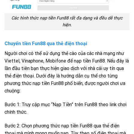
Các hình thức nạp tiền Fun88 rất đa dạng và đều dễ thực
hiện.
Chuyển tiền Fun88 qua thẻ điện thoại
Người chơi có thể sử dụng thẻ cào của các nhà mạng như
Viettel, Vinaphone, Mobifone để nạp tiền Fun88. Nếu đây là
lần đầu tiên bạn thực hiện giao dịch với nhà cái uy tín qua
thẻ điện thoại. Dưới đây là hướng dẫn cụ thể cho từng
phương thức nạp tiền Fun88 phổ biến, được người chơi ưa
chuộng:
Bước 1: Truy cập mục “Nạp Tiền” trên Fun88 theo link chơi
chính thức.
Bước 2: Chọn phương thức nạp tiền Fun88 qua thẻ điện
thoại mà mình mong muốn nạp. Tùy theo số điện thoại mà