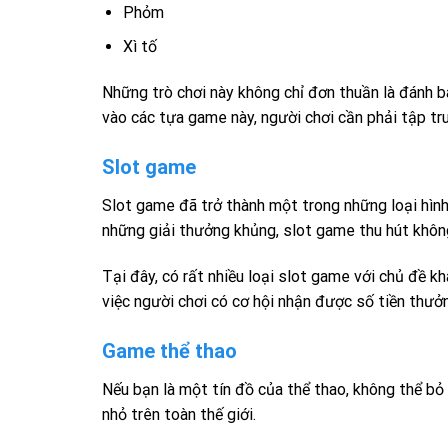
Phỏm
Xì tố
Những trò chơi này không chỉ đơn thuần là đánh b
vào các tựa game này, người chơi cần phải tập tru
Slot game
Slot game đã trở thành một trong những loại hình
những giải thưởng khủng, slot game thu hút không
Tại đây, có rất nhiều loại slot game với chủ đề k
việc người chơi có cơ hội nhận được số tiền thưở
Game thể thao
Nếu bạn là một tín đồ của thể thao, không thể bỏ 
nhỏ trên toàn thế giới.