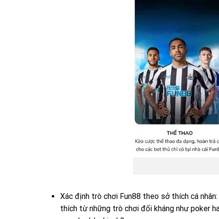
Xác định trò chơi Fun88 theo sở thích cá nhân:
thích từ những trò chơi đối kháng như poker h