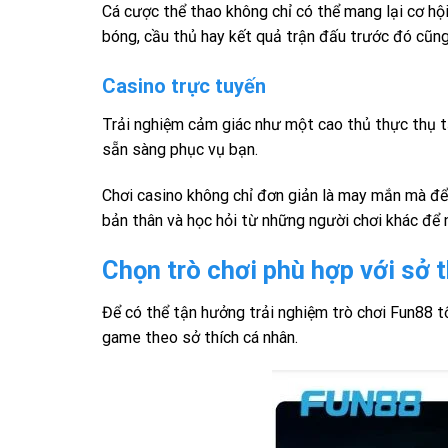
Cá cược thể thao không chỉ có thể mang lại cơ hộ
bóng, cầu thủ hay kết quả trận đấu trước đó cũng
Casino trực tuyến
Trải nghiệm cảm giác như một cao thủ thực thụ tạ
sẵn sàng phục vụ bạn.
Chơi casino không chỉ đơn giản là may mắn mà để c
bản thân và học hỏi từ những người chơi khác để 
Chọn trò chơi phù hợp với sở t
Để có thể tận hưởng trải nghiệm trò chơi Fun88 tố
game theo sở thích cá nhân.