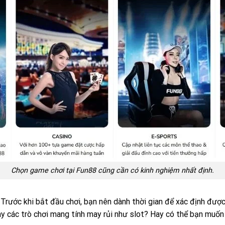
Chọn game chơi tại Fun88 cũng cần có kinh nghiệm nhất định.
 Trước khi bắt đầu chơi, bạn nên dành thời gian để xác định được
ay các trò chơi mang tính may rủi như slot? Hay có thể bạn muốn 