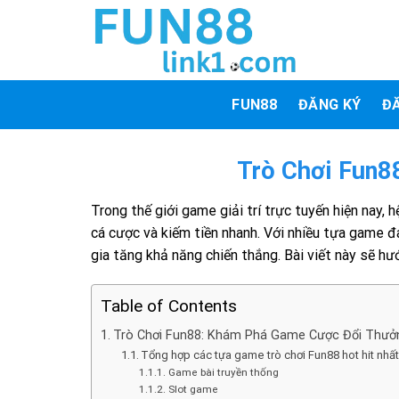
Skip
to
content
FUN88
ĐĂNG KÝ
Đ
Trò Chơi Fun8
Trong thế giới game giải trí trực tuyến hiện nay,
cá cược và kiếm tiền nhanh. Với nhiều tựa game đa
gia tăng khả năng chiến thắng. Bài viết này sẽ h
Table of Contents
Trò Chơi Fun88: Khám Phá Game Cược Đổi Thưở
Tổng hợp các tựa game trò chơi Fun88 hot hit nhấ
Game bài truyền thống
Slot game