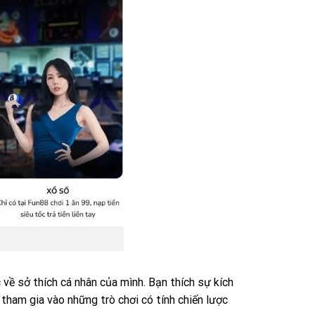
 về sở thích cá nhân của mình. Bạn thích sự kích
tham gia vào những trò chơi có tính chiến lược