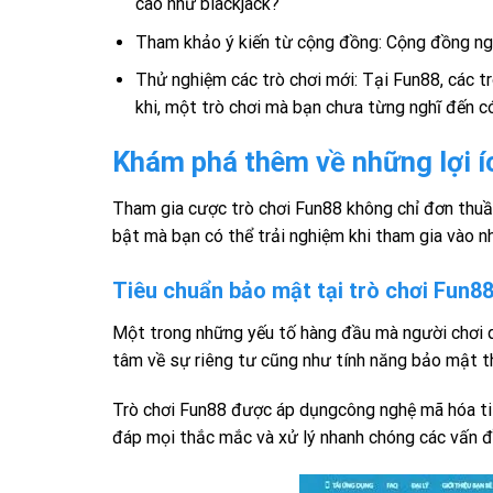
cao như blackjack?
Tham khảo ý kiến từ cộng đồng: Cộng đồng ngư
Thử nghiệm các trò chơi mới: Tại Fun88, các t
khi, một trò chơi mà bạn chưa từng nghĩ đến có
Khám phá thêm về những lợi í
Tham gia cược trò chơi Fun88 không chỉ đơn thuần 
bật mà bạn có thể trải nghiệm khi tham gia vào nh
Tiêu chuẩn bảo mật tại trò chơi Fun88
Một trong những yếu tố hàng đầu mà người chơi qu
tâm về sự riêng tư cũng như tính năng bảo mật th
Trò chơi Fun88 được áp dụngcông nghệ mã hóa tiên
đáp mọi thắc mắc và xử lý nhanh chóng các vấn đ