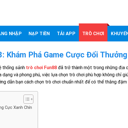
ĂNG NHẬP
NẠP TIỀN
TẢI APP
TRÒ CHƠI
KHUYẾN
8: Khám Phá Game Cược Đổi Thưởng
 hệ thống sảnh
trò chơi Fun88
đã trở thành một trong những địa 
 dạng và phong phú, việc lựa chọn trò chơi phù hợp không chỉ gi
ướng dẫn bạn cách chọn trò chơi chuẩn nhất để có thể thắng đậm
ng Cực Xanh Chín
t