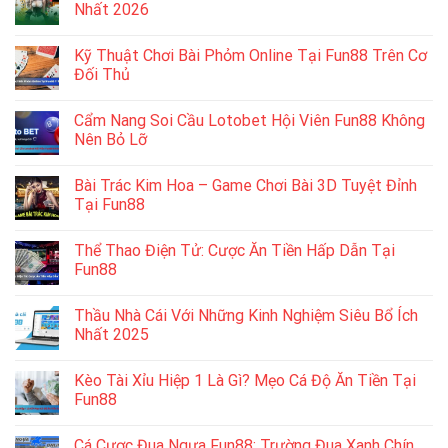
Nhất 2026
Kỹ Thuật Chơi Bài Phỏm Online Tại Fun88 Trên Cơ
Đối Thủ
Cẩm Nang Soi Cầu Lotobet Hội Viên Fun88 Không
Nên Bỏ Lỡ
Bài Trác Kim Hoa – Game Chơi Bài 3D Tuyệt Đỉnh
Tại Fun88
Thể Thao Điện Tử: Cược Ăn Tiền Hấp Dẫn Tại
Fun88
Thầu Nhà Cái Với Những Kinh Nghiệm Siêu Bổ Ích
Nhất 2025
Kèo Tài Xỉu Hiệp 1 Là Gì? Mẹo Cá Độ Ăn Tiền Tại
Fun88
Cá Cược Đua Ngựa Fun88: Trường Đua Xanh Chín